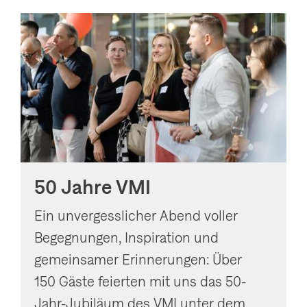
g
a
t
i
o
n
a
n
50 Jahre VMI
z
e
Ein unvergesslicher Abend voller
i
Begegnungen, Inspiration und
g
gemeinsamer Erinnerungen: Über
e
150 Gäste feierten mit uns das 50-
n
Jahr-Jubiläum des VMI unter dem