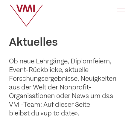
K
a
t
e
Aktuelles
g
o
Ob neue Lehrgänge, Diplomfeiern,
r
Event-Rückblicke, aktuelle
i
Forschungsergebnisse, Neuigkeiten
e
aus der Welt der Nonprofit-
-
Organisationen oder News um das
N
VMI-Team: Auf dieser Seite
a
bleibst du «up to date».
v
i