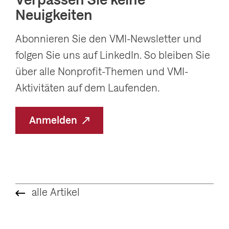
i
e
Neuigkeiten
g
s
e
S
Abonnieren Sie den VMI-Newsletter und
s
l
folgen Sie uns auf LinkedIn. So bleiben Sie
S
i
über alle Nonprofit-Themen und VMI-
l
d
Aktivitäten auf dem Laufenden.
i
e
d
Anmelden
e
alle Artikel