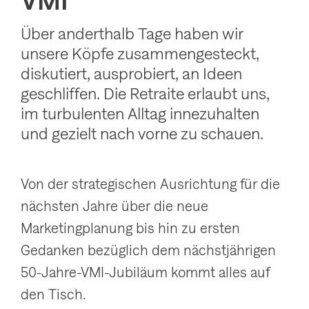
VMI
g
Über anderthalb Tage haben wir
a
unsere Köpfe zusammengesteckt,
t
diskutiert, ausprobiert, an Ideen
i
geschliffen. Die Retraite erlaubt uns,
o
im turbulenten Alltag innezuhalten
n
und gezielt nach vorne zu schauen.
a
n
Von der strategischen Ausrichtung für die
z
nächsten Jahre über die neue
e
Marketingplanung bis hin zu ersten
i
Gedanken bezüglich dem nächstjährigen
g
50-Jahre-VMI-Jubiläum kommt alles auf
e
den Tisch.
n