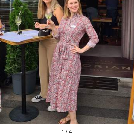
o
1
4