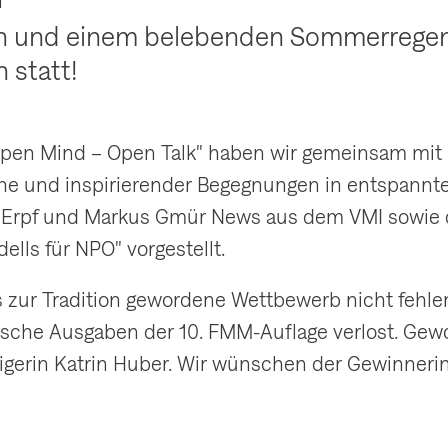
 und einem belebenden Sommerregen 
 statt!
Open Mind – Open Talk" haben wir gemeinsam mi
he und inspirierender Begegnungen in entspannter
Erpf und Markus Gmür News aus dem VMI sowie di
lls für NPO" vorgestellt.
s zur Tradition gewordene Wettbewerb nicht fehlen
rische Ausgaben der 10. FMM-Auflage verlost. G
eidigerin Katrin Huber. Wir wünschen der Gewinner