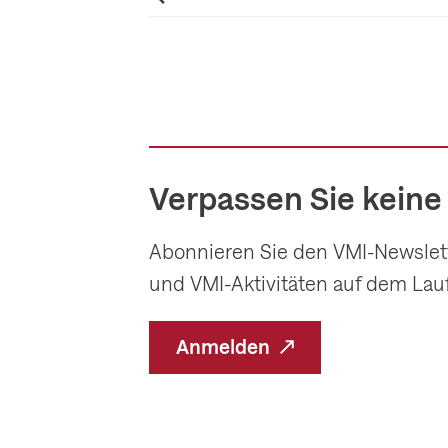
o
r
h
e
r
i
Verpassen Sie keine
g
e
Abonnieren Sie den VMI-Newslette
s
und VMI-Aktivitäten auf dem Lau
S
l
Anmelden
i
d
e