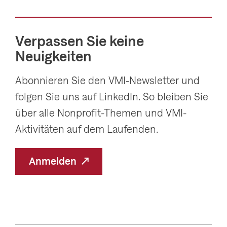
e
s
r
t
Verpassen Sie keine
i
e
Neuigkeiten
g
s
e
S
Abonnieren Sie den VMI-Newsletter und
s
l
folgen Sie uns auf LinkedIn. So bleiben Sie
S
i
über alle Nonprofit-Themen und VMI-
l
d
Aktivitäten auf dem Laufenden.
i
e
d
Anmelden
e