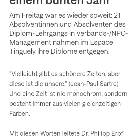
einem bunten Jahr
g
Am Freitag war es wieder soweit: 21
a
Absolventinnen und Absolventen des
t
Diplom-Lehrgangs in Verbands-/NPO-
i
Management nahmen im Espace
o
Tinguely ihre Diplome entgegen.
n
a
"Vielleicht gibt es schönere Zeiten, aber
n
diese ist die unsere." (Jean-Paul Sartre)
z
Und eine Zeit ist nie monochrom, sondern
e
besteht immer aus vielen gleichzeitigen
i
Farben.
g
e
Mit diesen Worten leitete Dr. Philipp Erpf
n