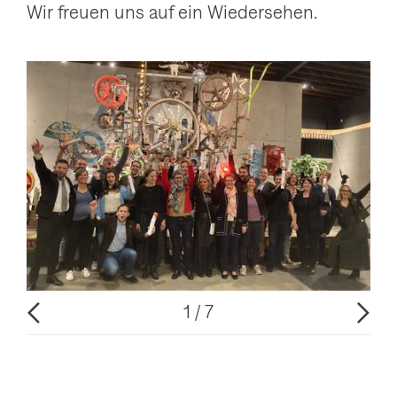
Wir freuen uns auf ein Wiedersehen.
V
N
o
1
7
o
ä
f
r
c
h
h