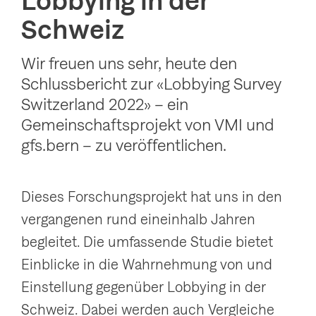
Lobbying in der
g
Schweiz
a
t
Wir freuen uns sehr, heute den
i
Schlussbericht zur «Lobbying Survey
Switzerland 2022» – ein
o
Gemeinschaftsprojekt von VMI und
n
gfs.bern – zu veröffentlichen.
a
n
z
Dieses Forschungsprojekt hat uns in den
e
vergangenen rund eineinhalb Jahren
i
begleitet. Die umfassende Studie bietet
g
Einblicke in die Wahrnehmung von und
e
Einstellung gegenüber Lobbying in der
n
Schweiz. Dabei werden auch Vergleiche