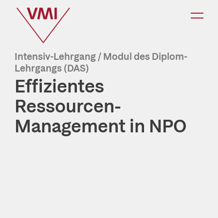
K
a
t
Intensiv-Lehrgang / Modul des Diplom-
e
Lehrgangs (DAS)
g
Effizientes
o
Ressourcen-
r
i
Management in NPO
e
-
N
a
v
i