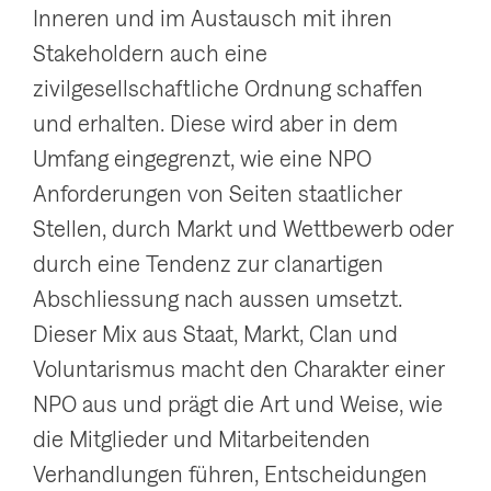
Inneren und im Austausch mit ihren
g
Stakeholdern auch eine
a
zivilgesellschaftliche Ordnung schaffen
t
und erhalten. Diese wird aber in dem
i
Umfang eingegrenzt, wie eine NPO
o
Anforderungen von Seiten staatlicher
n
Stellen, durch Markt und Wettbewerb oder
a
durch eine Tendenz zur clanartigen
n
Abschliessung nach aussen umsetzt.
z
Dieser Mix aus Staat, Markt, Clan und
e
Voluntarismus macht den Charakter einer
i
NPO aus und prägt die Art und Weise, wie
g
die Mitglieder und Mitarbeitenden
e
Verhandlungen führen, Entscheidungen
n