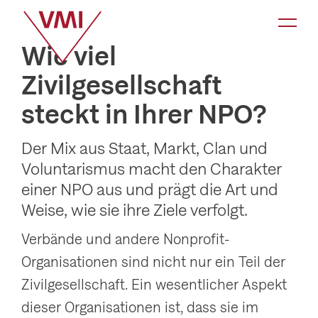
K
a
Wie viel
t
Zivilgesellschaft
e
steckt in Ihrer NPO?
g
o
Der Mix aus Staat, Markt, Clan und
r
Voluntarismus macht den Charakter
i
einer NPO aus und prägt die Art und
e
Weise, wie sie ihre Ziele verfolgt.
-
Verbände und andere Nonprofit-
N
Organisationen sind nicht nur ein Teil der
a
Zivilgesellschaft. Ein wesentlicher Aspekt
v
dieser Organisationen ist, dass sie im
i