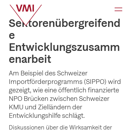
K
a
Sektorenübergreifend
t
e
e
Entwicklungszusamm
g
o
enarbeit
r
i
Am Beispiel des Schweizer
Importförderprogramms (SIPPO) wird
e
gezeigt, wie eine öffentlich finanzierte
-
NPO Brücken zwischen Schweizer
N
KMU und Zielländern der
a
Entwicklungshilfe schlägt.
v
Diskussionen über die Wirksamkeit der
i