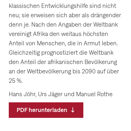
klassischen Entwicklungshilfe sind nicht
g
neu; sie erweisen sich aber als drängender
a
denn je. Nach den Angaben der Weltbank
t
vereinigt Afrika den weitaus höchsten
i
Anteil von Menschen, die in Armut leben.
o
Gleichzeitig prognostiziert die Weltbank
n
den Anteil der afrikanischen Bevölkerung
a
an der Weltbevölkerung bis 2090 auf über
n
25 %.
z
e
Hans Jöhr, Urs Jäger und Manuel Rothe
i
g
PDF herunterladen
e
n