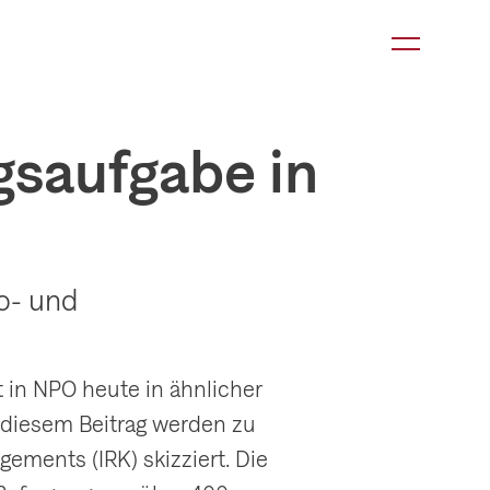
K
a
t
e
saufgabe in
g
o
r
i
o- und
e
-
N
 in NPO heute in ähnlicher
a
n diesem Beitrag werden zu
v
ements (IRK) skizziert. Die
i