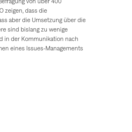
 Befragung von über 400
g
 zeigen, dass die
a
 dass aber die Umsetzung über die
t
ere sind bislang zu wenige
i
nd in der Kommunikation nach
o
hmen eines Issues-Managements
n
a
n
z
e
i
g
e
n