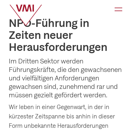
K
a
NPO-Führung in
t
Zeiten neuer
e
Herausforderungen
g
o
Im Dritten Sektor werden
r
Führungskräfte, die den gewachsenen
i
und vielfältigen Anforderungen
e
gewachsen sind, zunehmend rar und
-
müssen gezielt gefördert werden.
N
Wir leben in einer Gegenwart, in der in
a
kürzester Zeitspanne bis anhin in dieser
v
Form unbekannte Herausforderungen
i