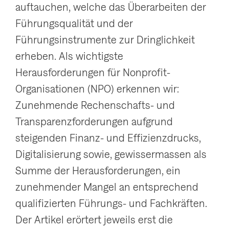
auftauchen, welche das Überarbeiten der
g
Führungsqualität und der
a
Führungsinstrumente zur Dringlichkeit
t
erheben. Als wichtigste
i
Herausforderungen für Nonprofit-
o
Organisationen (NPO) erkennen wir:
n
Zunehmende Rechenschafts- und
a
Transparenzforderungen aufgrund
n
steigenden Finanz- und Effizienzdrucks,
z
Digitalisierung sowie, gewissermassen als
e
Summe der Herausforderungen, ein
i
zunehmender Mangel an entsprechend
g
qualifizierten Führungs- und Fachkräften.
e
Der Artikel erörtert jeweils erst die
n