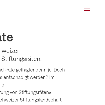
K
a
t
e
äte
g
o
hweizer
r
 Stiftungsräten.
i
e
d -räte gefragter denn je. Doch
-
rats entschädigt werden? Im
N
und
a
ung von Stiftungsräten»
v
chweizer Stiftungslandschaft
i