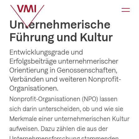
K
a
Unternehmerische
t
Führung und Kultur
e
g
Entwicklungsgrade und
o
Erfolgsbeiträge unternehmerischer
r
Orientierung in Genossenschaften,
i
Verbänden und weiteren Nonprofit-
e
Organisationen.
-
Nonprofit-Organisationen (NPO) lassen
N
sich darin unterscheiden, ob und wie sie
a
Merkmale einer unternehmerischen Kultur
v
aufweisen. Dazu zählen die aus der
i
Unternehmensforschung stammenden