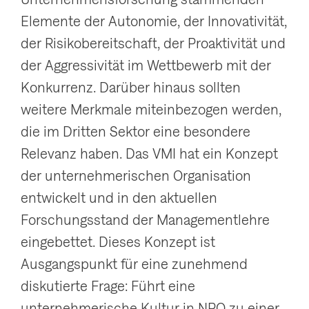
g
Elemente der Autonomie, der Innovativität,
a
der Risikobereitschaft, der Proaktivität und
t
der Aggressivität im Wettbewerb mit der
i
Konkurrenz. Darüber hinaus sollten
o
weitere Merkmale miteinbezogen werden,
n
die im Dritten Sektor eine besondere
a
Relevanz haben. Das VMI hat ein Konzept
n
der unternehmerischen Organisation
z
entwickelt und in den aktuellen
e
Forschungsstand der Managementlehre
i
eingebettet. Dieses Konzept ist
g
Ausgangspunkt für eine zunehmend
e
diskutierte Frage: Führt eine
n
unternehmerische Kultur in NPO zu einer