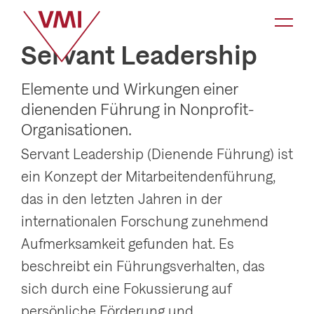
K
a
Servant Leadership
t
e
Elemente und Wirkungen einer
g
dienenden Führung in Nonprofit-
o
Organisationen.
r
Servant Leadership (Dienende Führung) ist
i
ein Konzept der Mitarbeitendenführung,
e
das in den letzten Jahren in der
-
internationalen Forschung zunehmend
N
Aufmerksamkeit gefunden hat. Es
a
beschreibt ein Führungsverhalten, das
v
sich durch eine Fokussierung auf
i
persönliche Förderung und