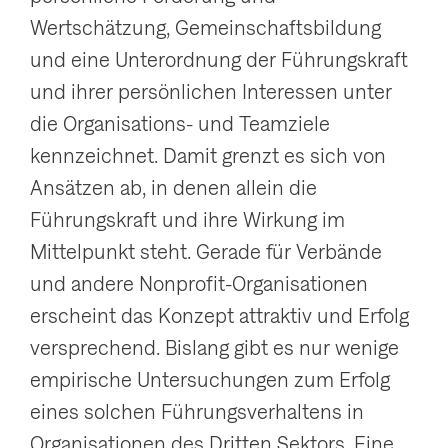
g
Wertschätzung, Gemeinschaftsbildung
a
und eine Unterordnung der Führungskraft
t
und ihrer persönlichen Interessen unter
i
die Organisations- und Teamziele
o
kennzeichnet. Damit grenzt es sich von
n
Ansätzen ab, in denen allein die
a
Führungskraft und ihre Wirkung im
n
Mittelpunkt steht. Gerade für Verbände
z
und andere Nonprofit-Organisationen
e
erscheint das Konzept attraktiv und Erfolg
i
versprechend. Bislang gibt es nur wenige
g
empirische Untersuchungen zum Erfolg
e
eines solchen Führungsverhaltens in
n
Organisationen des Dritten Sektors. Eine