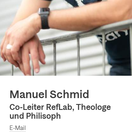
g
a
t
i
o
n
a
n
z
Manuel Schmid
e
i
Co-Leiter RefLab, Theologe
g
und Philisoph
e
E-Mail
n