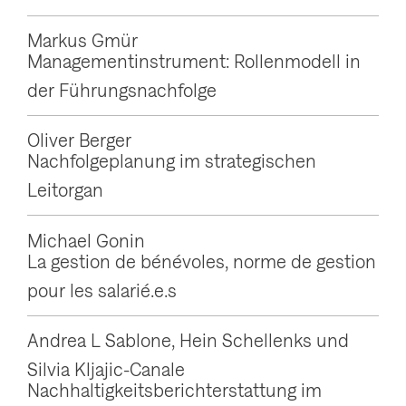
g
Markus Gmür
a
Managementinstrument: Rollenmodell in
t
der Führungsnachfolge
i
o
Oliver Berger
Nachfolgeplanung im strategischen
n
Leitorgan
a
n
Michael Gonin
z
La gestion de bénévoles, norme de gestion
e
pour les salarié.e.s
i
g
Andrea L Sablone, Hein Schellenks und
e
Silvia Kljajic-Canale
Nachhaltigkeitsberichterstattung im
n