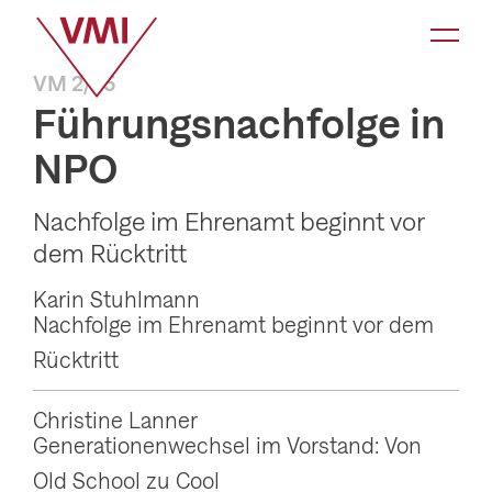
K
a
VM 2/25
t
Führungsnachfolge in
e
NPO
g
o
Nachfolge im Ehrenamt beginnt vor
r
dem Rücktritt
i
Karin Stuhlmann
e
Nachfolge im Ehrenamt beginnt vor dem
-
Rücktritt
N
a
Christine Lanner
v
Generationenwechsel im Vorstand: Von
i
Old School zu Cool