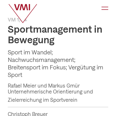
K
a
VM 1/24
t
Sportmanagement in
e
Bewegung
g
o
Sport im Wandel;
r
Nachwuchsmanagement;
i
Breitensport im Fokus; Vergütung im
e
Sport
-
Rafael Meier und Markus Gmür
N
Unternehmerische Orientierung und
a
Zielerreichung im Sportverein
v
i
Christoph Breuer