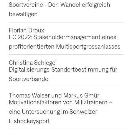
Sportvereine - Den Wandel erfolgreich
g
bewältigen
a
t
Florian Droux
i
EC 2022: Stakeholdermanagement eines
o
profitorientierten Multisportgrossanlasses
n
a
Christina Schlegel
Digitalisierungs-Standortbestimmung für
n
Sportverbände
z
e
Thomas Walser und Markus Gmür
i
Motivationsfaktoren von Miliztrainern –
g
eine Untersuchung im Schweizer
e
Eishockeysport
n