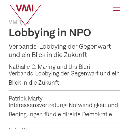
K
a
VM 1/23
t
Lobbying in NPO
e
g
Verbands-Lobbying der Gegenwart
o
und ein Blick in die Zukunft
r
Nathalie C. Maring und Urs Bieri
i
Verbands-Lobbying der Gegenwart und ein
e
Blick in die Zukunft
-
N
Patrick Marty
Interessensvertretung: Notwendigkeit und
a
Bedingungen für die direkte Demokratie
v
i