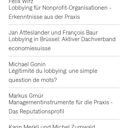
Felix Wirz
g
Lobbying für Nonprofit-Organisationen -
a
Erkenntnisse aus der Praxis
t
Jan Atteslander und François Baur
i
Lobbying in Brüssel: Aktiver Dachverband
o
economiesuisse
n
a
Michael Gonin
n
Légitimité du lobbying: une simple
z
question de mots?
e
Markus Gmür
i
Managementinstrumente für die Praxis -
g
Das Reputationsprofil
e
n
Karin Merkli und Michel Zumwald