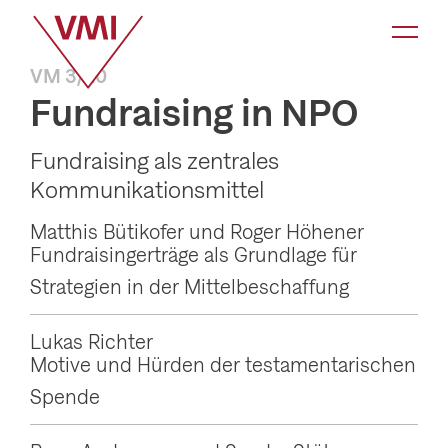
K
a
VM 3/20
t
Fundraising in NPO
e
g
Fundraising als zentrales
o
Kommunikationsmittel
r
Matthis Bütikofer und Roger Höhener
i
Fundraisingerträge als Grundlage für
e
Strategien in der Mittelbeschaffung
-
N
Lukas Richter
Motive und Hürden der testamentarischen
a
Spende
v
i