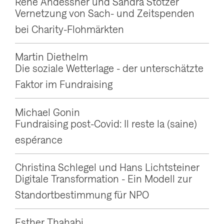
Rene Andessner und Sandra Stötzer
g
Vernetzung von Sach- und Zeitspenden
a
bei Charity-Flohmärkten
t
Martin Diethelm
i
Die soziale Wetterlage - der unterschätzte
o
Faktor im Fundraising
n
a
Michael Gonin
n
Fundraising post-Covid: Il reste la (saine)
z
espérance
e
Christina Schlegel und Hans Lichtsteiner
i
Digitale Transformation - Ein Modell zur
g
Standortbestimmung für NPO
e
n
Esther Thahabi