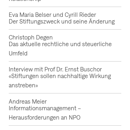
g
Eva Maria Belser und Cyrill Rieder
a
Der Stiftungszweck und seine Änderung
t
i
Christoph Degen
o
Das aktuelle rechtliche und steuerliche
n
Umfeld
a
Interview mit Prof Dr. Ernst Buschor
n
«Stiftungen sollen nachhaltige Wirkung
z
anstreben»
e
i
Andreas Meier
Informationsmanagement –
g
Herausforderungen an NPO
e
n