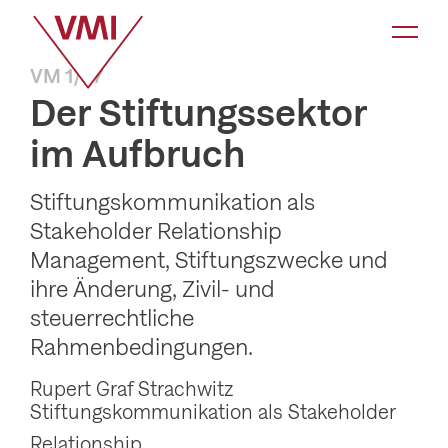
K
a
VM 1/07
t
Der Stiftungssektor
e
im Aufbruch
g
o
Stiftungskommunikation als
r
Stakeholder Relationship
i
Management, Stiftungszwecke und
e
ihre Änderung, Zivil- und
-
steuerrechtliche
N
Rahmenbedingungen.
a
Rupert Graf Strachwitz
v
Stiftungskommunikation als Stakeholder
i
Relationship