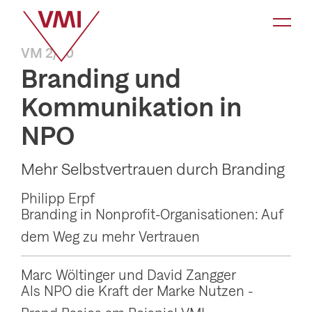
K
a
VM 2/20
t
Branding und
e
Kommunikation in
g
o
NPO
r
Mehr Selbstvertrauen durch Branding
i
e
Philipp Erpf
Branding in Nonprofit-Organisationen: Auf
-
dem Weg zu mehr Vertrauen
N
a
Marc Wöltinger und David Zangger
v
Als NPO die Kraft der Marke Nutzen -
i