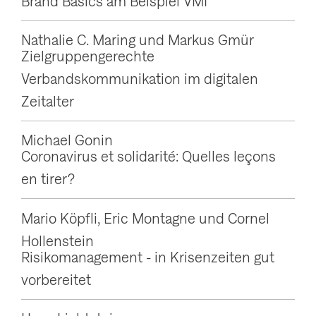
Brand Basics am Beispiel VMI
g
a
Nathalie C. Maring und Markus Gmür
Zielgruppengerechte
t
Verbandskommunikation im digitalen
i
Zeitalter
o
n
Michael Gonin
a
Coronavirus et solidarité: Quelles leçons
n
en tirer?
z
e
Mario Köpfli, Eric Montagne und Cornel
i
Hollenstein
Risikomanagement - in Krisenzeiten gut
g
vorbereitet
e
n