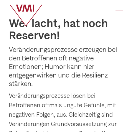
K
a
Wer lacht, hat noch
t
Reserven!
e
g
Veränderungsprozesse erzeugen bei
o
den Betroffenen oft negative
r
Emotionen; Humor kann hier
i
entgegenwirken und die Resilienz
e
stärken.
-
Veränderungsprozesse lösen bei
N
Betroffenen oft­mals ungute Gefühle, mit
a
negativen Folgen, aus. Gleichzeitig sind
v
Veränderungen Grundvorausset­zung zur
i