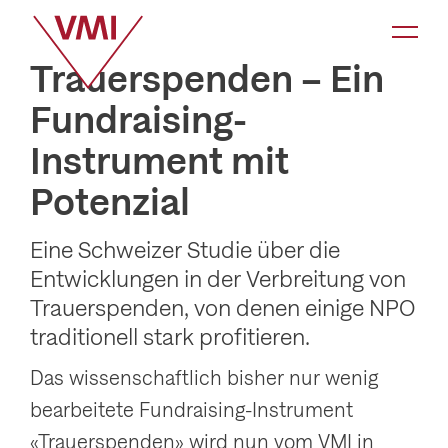
K
a
Trauerspenden – Ein
t
Fundraising-
e
Instrument mit
g
o
Potenzial
r
i
Eine Schweizer Studie über die
Entwicklungen in der Verbreitung von
e
Trauerspenden, von denen einige NPO
-
traditionell stark profitieren.
N
a
Das wissenschaftlich bisher nur wenig
v
bearbeitete Fundraising-Instrument
i
«Trauerspenden» wird nun vom VMI in