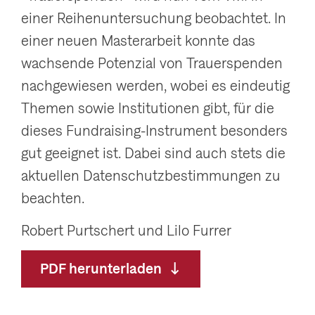
g
einer Reihenuntersuchung beobachtet. In
a
einer neuen Masterarbeit konnte das
t
wachsende Potenzial von Trauerspenden
i
nachgewiesen werden, wobei es eindeutig
o
Themen sowie Institutionen gibt, für die
n
dieses Fundraising-Instrument besonders
a
gut geeignet ist. Dabei sind auch stets die
n
aktuellen Datenschutzbestimmungen zu
z
beachten.
e
Robert Purtschert und Lilo Furrer
i
g
PDF herunterladen
e
n