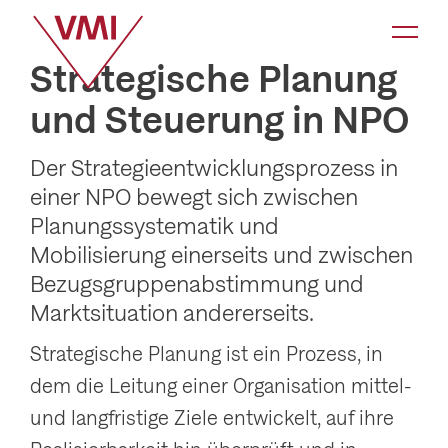
K
a
Strategische Planung
t
und Steuerung in NPO
e
g
Der Strategieentwicklungsprozess in
o
einer NPO bewegt sich zwischen
r
Planungssystematik und
i
Mobilisierung einerseits und zwischen
e
Bezugsgruppenabstimmung und
-
Marktsituation andererseits.
N
Strategische Planung ist ein Prozess, in
a
dem die Leitung einer Organisation mittel-
v
und langfristige Ziele entwickelt, auf ihre
i