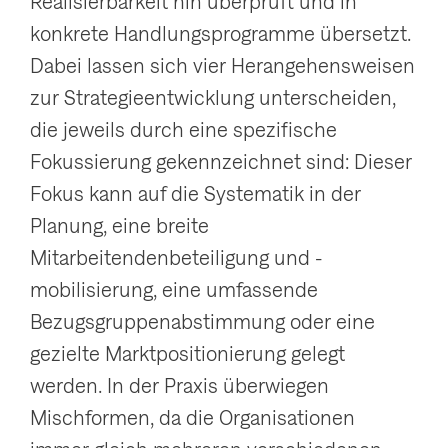
Realisierbarkeit hin überprüft und in
g
konkrete Handlungsprogramme übersetzt.
a
Dabei lassen sich vier Herangehensweisen
t
zur Strategieentwicklung unterscheiden,
i
die jeweils durch eine spezifische
o
Fokussierung gekennzeichnet sind: Dieser
n
Fokus kann auf die Systematik in der
a
Planung, eine breite
n
Mitarbeitendenbeteiligung und -
z
mobilisierung, eine umfassende
e
Bezugsgruppenabstimmung oder eine
i
gezielte Marktpositionierung gelegt
g
werden. In der Praxis überwiegen
e
Mischformen, da die Organisationen
n