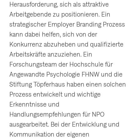
Herausforderung, sich als attraktive
g
Arbeitgebende zu positionieren. Ein
a
strategischer Employer Branding Prozess
t
kann dabei helfen, sich von der
i
Konkurrenz abzuheben und qualifizierte
o
Arbeitskräfte anzuziehen. Ein
n
Forschungsteam der Hochschule für
a
Angewandte Psychologie FHNW und die
n
Stiftung Töpferhaus haben einen solchen
z
Prozess entwickelt und wichtige
e
Erkenntnisse und
i
Handlungsempfehlungen für NPO
g
ausgearbeitet. Bei der Entwicklung und
e
Kommunikation der eigenen
n