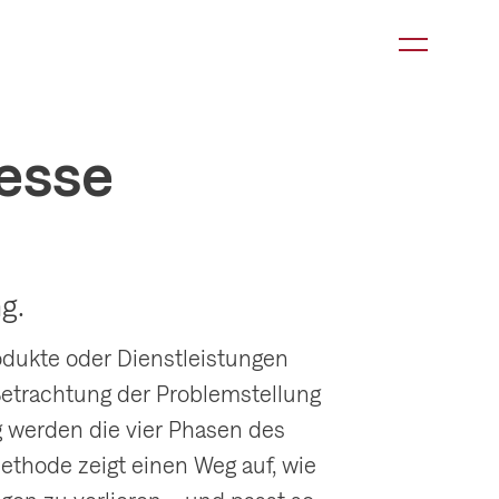
K
a
t
e
esse
g
o
r
i
g.
e
-
odukte oder Dienstleistungen
N
Betrachtung der Problemstellung
a
g werden die vier Phasen des
v
thode zeigt einen Weg auf, wie
i