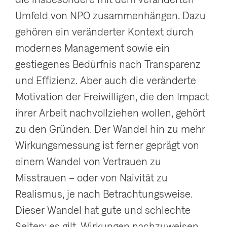
g
Umfeld von NPO zusammenhängen. Dazu
a
gehören ein veränderter Kontext durch
t
modernes Management sowie ein
i
gestiegenes Bedürfnis nach Transparenz
o
und Effizienz. Aber auch die veränderte
n
Motivation der Freiwilligen, die den Impact
a
ihrer Arbeit nachvollziehen wollen, gehört
n
zu den Gründen. Der Wandel hin zu mehr
z
Wirkungsmessung ist ferner geprägt von
e
einem Wandel von Vertrauen zu
i
Misstrauen – oder von Naivität zu
g
Realismus, je nach Betrachtungsweise.
e
Dieser Wandel hat gute und schlechte
n
Seiten: es gilt, Wirkungen nachzuweisen