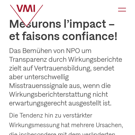
K
a
Mesurons l’impact –
t
et faisons confiance!
e
g
Das Bemühen von NPO um
o
Transparenz durch Wirkungsberichte
r
zielt auf Vertrauensbildung, sendet
i
aber unterschwellig
e
Misstrauenssignale aus, wenn die
-
Wirkungsberichterstattung nicht
erwartungsgerecht ausgestellt ist.
N
a
Die Tendenz hin zu verstärkter
v
Wirkungsmessung hat mehrere Ursachen,
i
die insbesondere mit dem veränderten