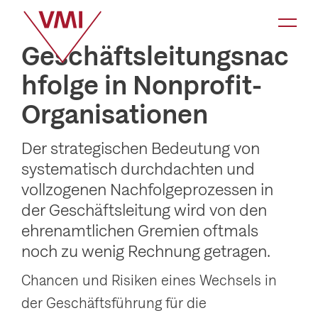
K
a
Geschäftsleitungsnac
t
hfolge in Nonprofit-
e
Organisationen
g
o
Der strategischen Bedeutung von
r
systematisch durchdachten und
i
vollzogenen Nachfolgeprozessen in
e
der Geschäftsleitung wird von den
-
ehrenamtlichen Gremien oftmals
N
noch zu wenig Rechnung getragen.
a
Chancen und Risiken eines Wechsels in
v
der Geschäftsführung für die
i