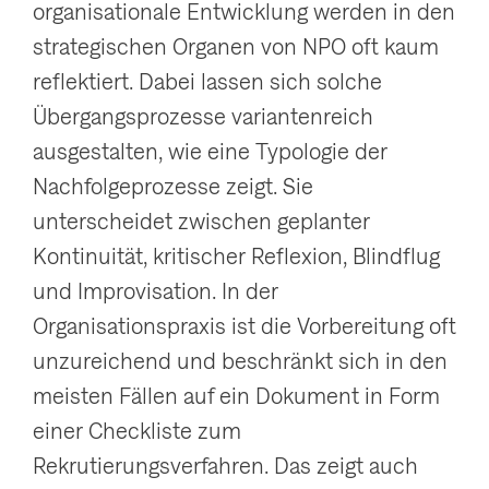
organisationale Entwicklung werden in den
g
strategischen Organen von NPO oft kaum
a
reflektiert. Dabei lassen sich solche
t
Übergangsprozesse variantenreich
i
ausgestalten, wie eine Typologie der
o
Nachfolgeprozesse zeigt. Sie
n
unterscheidet zwischen geplanter
a
Kontinuität, kritischer Reflexion, Blindflug
n
und Improvisation. In der
z
Organisationspraxis ist die Vorbereitung oft
e
unzureichend und beschränkt sich in den
i
meisten Fällen auf ein Dokument in Form
g
einer Checkliste zum
e
Rekrutierungsverfahren. Das zeigt auch
n