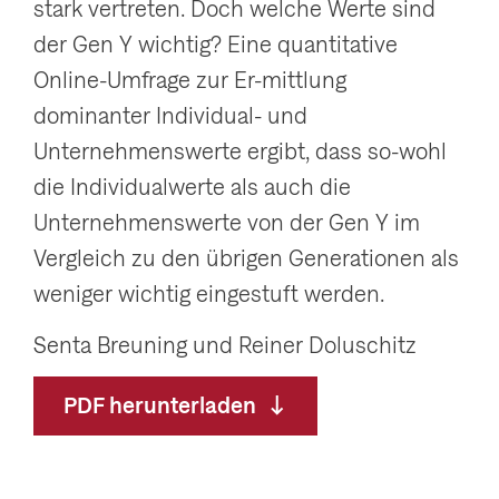
stark vertreten. Doch welche Werte sind
g
der Gen Y wichtig? Eine quantitative
a
Online-Umfrage zur Er-mittlung
t
dominanter Individual- und
i
Unternehmenswerte ergibt, dass so-wohl
o
die Individualwerte als auch die
n
Unternehmenswerte von der Gen Y im
a
Vergleich zu den übrigen Generationen als
n
weniger wichtig eingestuft werden.
z
e
Senta Breuning und Reiner Doluschitz
i
PDF herunterladen
g
e
n