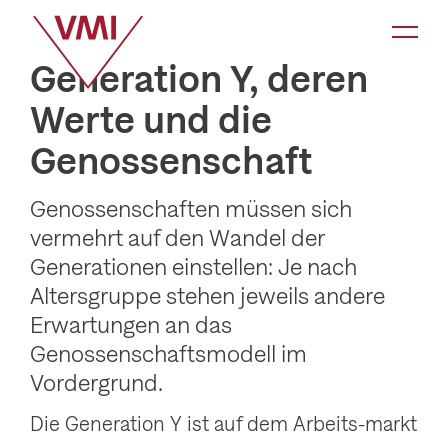
K
a
Generation Y, deren
t
Werte und die
e
Genossenschaft
g
o
Genossenschaften müssen sich
r
vermehrt auf den Wandel der
i
Generationen einstellen: Je nach
e
Altersgruppe stehen jeweils andere
-
Erwartungen an das
N
Genossenschaftsmodell im
a
Vordergrund.
v
Die Generation Y ist auf dem Arbeits-markt
i