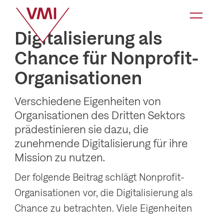
K
a
Digitalisierung als
t
Chance für Nonprofit-
e
Organisationen
g
o
Verschiedene Eigenheiten von
r
Organisationen des Dritten Sektors
i
prädestinieren sie dazu, die
e
zunehmende Digitalisierung für ihre
-
Mission zu nutzen.
N
Der folgende Beitrag schlägt Nonprofit-
a
Organisationen vor, die Digitalisierung als
v
Chance zu betrachten. Viele Eigenheiten
i