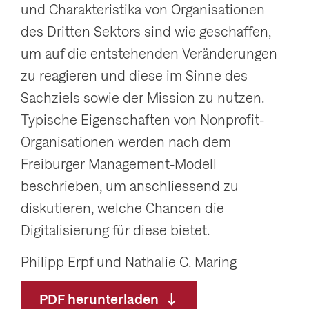
und Charakteristika von Organisationen
g
des Dritten Sektors sind wie geschaffen,
a
um auf die entstehenden Veränderungen
t
zu reagieren und diese im Sinne des
i
Sachziels sowie der Mission zu nutzen.
o
Typische Eigenschaften von Nonprofit-
n
Organisationen werden nach dem
a
Freiburger Management-Modell
n
beschrieben, um anschliessend zu
z
diskutieren, welche Chancen die
e
Digitalisierung für diese bietet.
i
g
Philipp Erpf und Nathalie C. Maring
e
PDF herunterladen
n