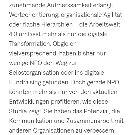
zunehmende Aufmerksamkeit erlangt.
g
Werteorientierung, organisationale Agilität
a
oder flache Hierarchien – die Arbeitswelt
t
4.0 umfasst mehr als nur die digitale
i
Transformation. Obgleich
o
vielversprechend, haben bisher nur
n
wenige NPO den Weg zur
a
Selbstorganisation oder ins digitale
n
Fundraising gefunden. Doch gerade NPO
z
könnten mehr als nur von den aktuellen
e
Entwicklungen profitieren, wie diese
i
Studie zeigt. Sie haben das Potenzial, die
g
Kommunikation und Zusammenarbeit mit
e
anderen Organisationen zu verbessern
n