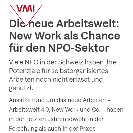
K
a
Die neue Arbeitswelt:
t
New Work als Chance
e
für den NPO-Sektor
g
o
Viele NPO in der Schweiz haben ihre
r
Potenziale für selbstorganisiertes
i
Arbeiten noch nicht erfasst und
e
genutzt.
-
Ansätze rund um das neue Arbeiten –
N
Arbeitswelt 4.0, New Work und Co. – haben
a
in den letzten Jahren sowohl in der
v
Forschung als auch in der Praxis
i