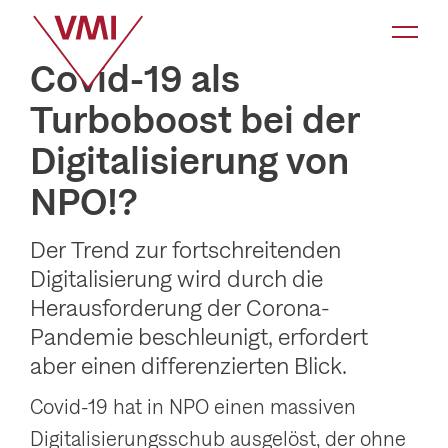
K
a
Covid-19 als
t
Turboboost bei der
e
Digitalisierung von
g
o
NPO!?
r
i
Der Trend zur fortschreitenden
Digitalisierung wird durch die
e
Herausforderung der Corona-
-
Pandemie beschleunigt, erfordert
N
aber einen differenzierten Blick.
a
v
Covid-19 hat in NPO einen massiven
i
Digitalisierungsschub ausgelöst, der ohne