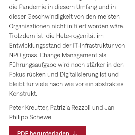
g
die Pandemie in diesem Umfang und in
a
dieser Geschwindigkeit von den meisten
t
Organisationen nicht initiiert worden wäre.
i
Trotzdem ist die Hete-rogenität im
o
Entwicklungsstand der IT-Infrastruktur von
n
NPO gross. Change Management als
a
Führungsaufgabe wird noch stärker in den
n
Fokus rücken und Digitalisierung ist und
z
bleibt für viele nach wie vor ein abstraktes
e
Konstrukt.
i
Peter Kreutter, Patrizia Rezzoli und Jan
g
Philipp Schewe
e
n
PDF herunterladen