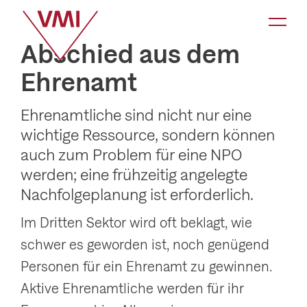
K
a
Abschied aus dem
t
Ehrenamt
e
g
Ehrenamtliche sind nicht nur eine
o
wichtige Ressource, sondern können
r
auch zum Problem für eine NPO
i
werden; eine frühzeitig angelegte
e
Nachfolgeplanung ist erforderlich.
-
Im Dritten Sektor wird oft beklagt, wie
N
schwer es geworden ist, noch genügend
a
Personen für ein Ehrenamt zu gewinnen.
v
Aktive Ehrenamtliche werden für ihr
i