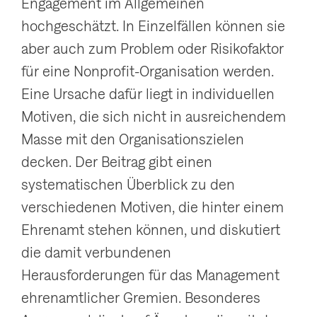
Engagement im Allgemeinen
g
hochgeschätzt. In Einzelfällen können sie
a
aber auch zum Problem oder Risikofaktor
t
für eine Nonprofit-Organisation werden.
i
Eine Ursache dafür liegt in individuellen
o
Motiven, die sich nicht in ausreichendem
n
Masse mit den Organisationszielen
a
decken. Der Beitrag gibt einen
n
systematischen Überblick zu den
z
verschiedenen Motiven, die hinter einem
e
Ehrenamt stehen können, und diskutiert
i
die damit verbundenen
g
Herausforderungen für das Management
e
ehrenamtlicher Gremien. Besonderes
n