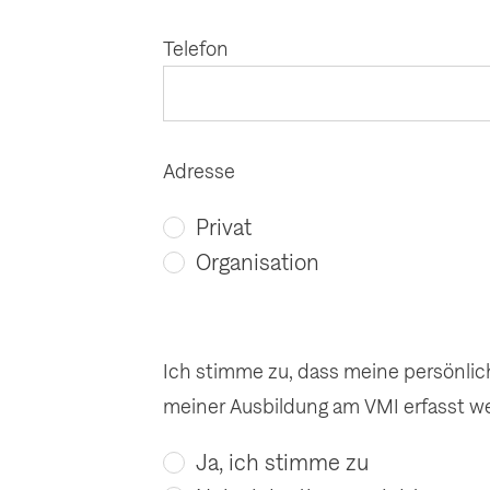
e
l
(
Telefon
d
P
)
f
l
i
c
Adresse
h
t
f
Privat
e
Organisation
l
d
)
Ich stimme zu, dass meine persönli
meiner Ausbildung am VMI erfasst w
Ja, ich stimme zu