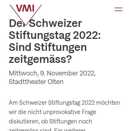
K
a
Der Schweizer
t
Stiftungstag 2022:
e
Sind Stiftungen
g
o
zeitgemäss?
r
i
Mittwoch, 9. November 2022,
Stadttheater Olten
e
-
N
Am Schweizer Stiftungstag 2022 möchten
a
wir die nicht unprovokative Frage
v
diskutieren, ob Stiftungen noch
i
zeitgemäss sind. Ein weiterer