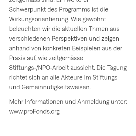
g
Schwerpunkt des Programms ist die
a
Wirkungsorientierung. Wie gewohnt
t
beleuchten wir die aktuellen Thmen aus
i
verschiedenen Perspektiven und zeigen
o
anhand von konkreten Beispielen aus der
n
Praxis auf, wie zeitgemässe
a
Stiftungs-/NPO-Arbeit aussieht. Die Tagung
n
richtet sich an alle Akteure im Stiftungs-
z
und Gemeinnütigkeitsweisen.
e
Mehr Informationen und Anmeldung unter:
i
www.proFonds.org
g
e
n